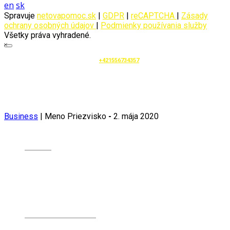
en
sk
Spravuje
netovapomoc.sk
|
GDPR
|
reCAPTCHA
|
Zásady
ochrany osobných údajov
|
Podmienky používania služby
Všetky práva vyhradené.
+421556734357
Business
|
Meno Priezvisko
-
2. mája 2020
O nás
Divízne závody