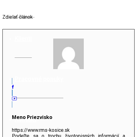
Zdielať článok
Klienti
Pracovné ponuky
Meno Priezvisko
Kontakt
https://www.rms-kosice.sk
Podeľte sa o trochu životopisných informácií a