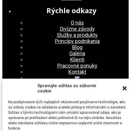
Rýchle odkazy
O nás
Divízne závody
Služby a produkty
Princípy podnikania
Blog
Galéria
Klienti
Pracovné ponuky
Kontakt
Spravujte súhlas so súbormi
cookie
Nájdete nás
Na poskytovanie tých najlepších skúseností používame technológie, ako
sú súbory cookie na ukladanie a/alebo prístup k informáciám o zariadení.
RMS Košice s.r.o.
Súhlas s týmito technológiami nám umožní spracovávať údaje, ako je
Vstupný areál U. S. Steel
správanie pri prehliadaní alebo jedinečné ID na tejto stránke. Nesúhlas
044 54
alebo odvolanie súhlasu môže nepriaznivo ovplyvniť určité vlastnosti a
Košice
funkcie.